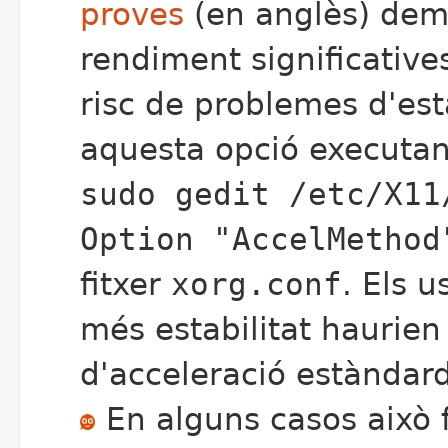
proves
(en anglès) demo
rendiment significative
risc de problemes d'esta
aquesta opció executant
sudo gedit /etc/X11
Option "AccelMethod
fitxer
xorg.conf
. Els 
més estabilitat haurie
d'acceleració estàndard
En alguns casos això f