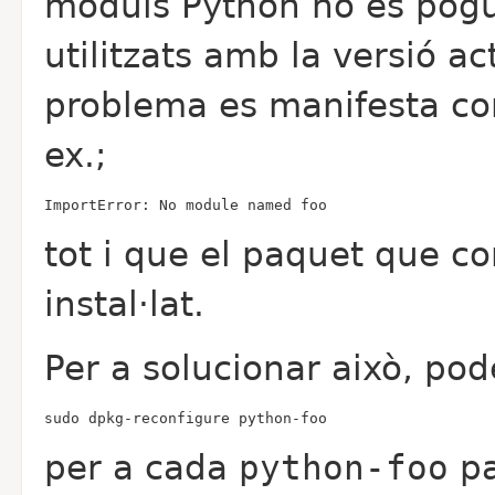
mòduls Python no es pogue
utilitzats amb la versió ac
problema es manifesta com
ex.;
ImportError: No module named foo
tot i que el paquet que c
instal·lat.
Per a solucionar això, pod
sudo dpkg-reconfigure python-foo
per a cada
python-foo
pa