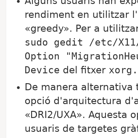
Alguns usuaris han exp
rendiment en utilitzar l
«greedy». Per a utilitza
sudo gedit /etc/X11
Option "MigrationHe
Device
del fitxer
xorg.
De manera alternativa 
opció d'arquitectura d'
«DRI2/UXA». Aquesta op
usuaris de targetes gràf