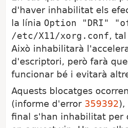
d'haver inhabilitat els efe
la línia
Option "DRI" "o
/etc/X11/xorg.conf
, ta
Això inhabilitarà l'acceler
d'escriptori, però farà qu
funcionar bé i evitarà altr
Aquests blocatges ocorren
(informe d'error
359392
),
final s'han inhabilitat per