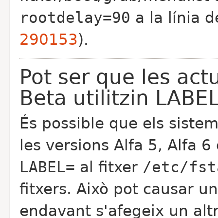
rootdelay=90
a la línia d
290153
).
Pot ser que les act
Beta utilitzin LABEL
És possible que els sistem
les versions Alfa 5, Alfa 6 
LABEL=
al fitxer
/etc/fst
fitxers. Això pot causar 
endavant s'afegeix un alt