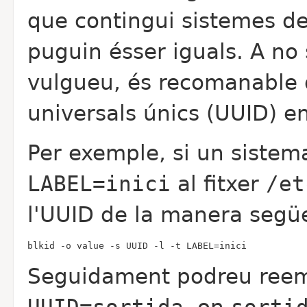
que contingui sistemes de
puguin ésser iguals. A no 
vulgueu, és recomanable q
universals únics (UUID) en
Per exemple, si un sistema
LABEL=inici
al fitxer
/et
l'UUID de la manera segü
blkid -o value -s UUID -l -t LABEL=inici
Seguidament podreu ree