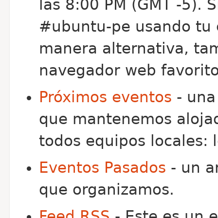
las 8:00 PM (GMT -5). S
#ubuntu-pe usando tu c
manera alternativa, ta
navegador web favorito
Próximos eventos
- una 
que mantenemos alojad
todos equipos locales: 
Eventos Pasados
- un a
que organizamos.
Feed RSS
- Este es un 