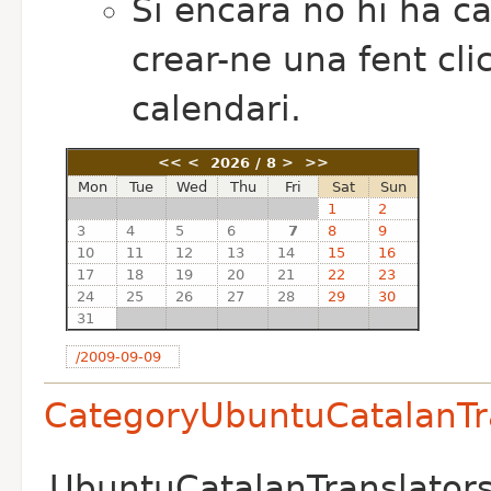
Si encara no hi ha c
crear-ne una fent cli
calendari.
<<
<
2026 / 8
>
>>
Mon
Tue
Wed
Thu
Fri
Sat
Sun
1
2
3
4
5
6
7
8
9
10
11
12
13
14
15
16
17
18
19
20
21
22
23
24
25
26
27
28
29
30
31
/2009-09-09
CategoryUbuntuCatalanTr
UbuntuCatalanTranslators